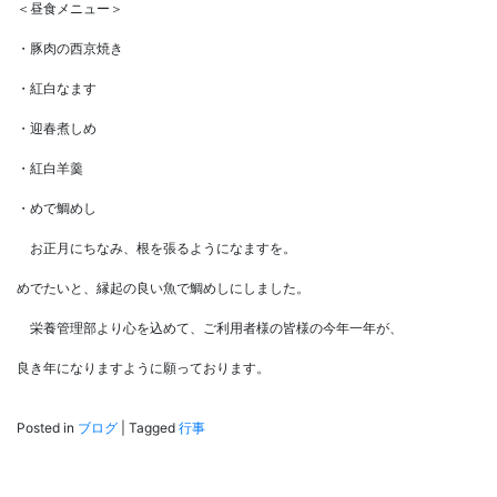
＜昼食メニュー＞
・豚肉の西京焼き
・紅白なます
・迎春煮しめ
・紅白羊羹
・めで鯛めし
お正月にちなみ、根を張るようになますを。
めでたいと、縁起の良い魚で鯛めしにしました。
栄養管理部より心を込めて、ご利用者様の皆様の今年一年が、
良き年になりますように願っております。
Posted in
ブログ
|
Tagged
行事