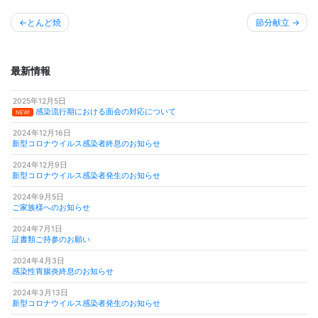
投
とんど焼
節分献立
稿
ナ
最新情報
ビ
2025年12月5日
ゲ
感染流行期における面会の対応について
NEW!
ー
2024年12月16日
新型コロナウイルス感染者終息のお知らせ
シ
2024年12月9日
ョ
新型コロナウイルス感染者発生のお知らせ
ン
2024年9月5日
ご家族様へのお知らせ
2024年7月1日
証書類ご持参のお願い
2024年4月3日
感染性胃腸炎終息のお知らせ
2024年3月13日
新型コロナウイルス感染者発生のお知らせ