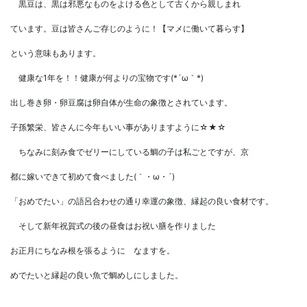
黒豆は、黒は邪悪なものをよける色として古くから親しまれ
ています。豆は皆さんご存じのように！【マメに働いて暮らす】
という意味もあります。
健康な1年を！！健康が何よりの宝物です(*´ω｀*)
出し巻き卵・卵豆腐は卵自体が生命の象徴とされています。
子孫繁栄、皆さんに今年もいい事がありますように☆★☆
ちなみに刻み食でゼリーにしている鯛の子は私ごとですが、京
都に嫁いできて初めて食べました(｀・ω・´)
「おめでたい」の語呂合わせの通り幸運の象徴、縁起の良い食材です。
そして新年祝賀式の後の昼食はお祝い膳を作りました
お正月にちなみ根を張るように なますを。
めでたいと縁起の良い魚で鯛めしにしました。