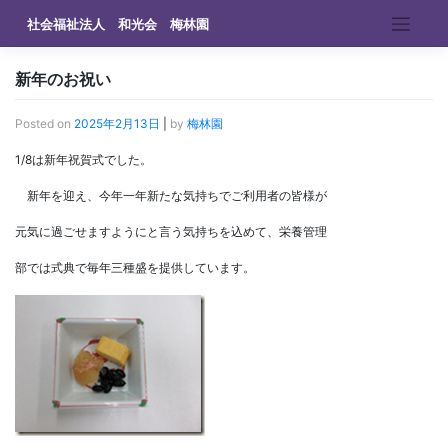
Skip
社会福祉法人 和光会 梅林園
to
content
新年のお祝い
Posted on
2025年2月13日
|
by
梅林園
1/8は新年祝賀式でした。
新年を迎え、今年一年新たな気持ちでご利用者の皆様が
元気に過ごせますようにと言う気持ちを込めて、栄養管理
部では式典で毎年三種盛を提供しています。