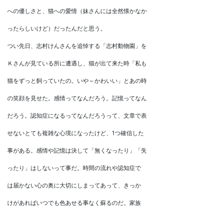
への優しさと、猫への愛情（妹さんには全然懐かなか
ったらしいけど）だったんだと思う。
つい先日、志村けんさんを追悼する「志村動物園」を
Ｋさんが見ている所に遭遇し、猫が出て来た時「私も
猫をずっと飼っていたの。いや～かわいい」とあの時
の笑顔を見せた。感情ってなんだろう。記憶ってなん
だろう。認知症になるってなんだろうって、文章で表
せないとても複雑な心境になったけど、1つ確信した
事がある。感情や記憶は決して「無くなったり」「失
ったり」はしないって事だ。時間の流れや認知症で
は届かない心の奥に大切にしまってあって、きっか
けがあればいつでも色あせる事なく蘇るのだ。家族