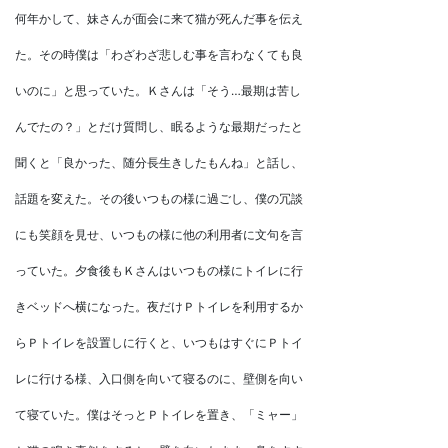
何年かして、妹さんが面会に来て猫が死んだ事を伝え
た。その時僕は「わざわざ悲しむ事を言わなくても良
いのに」と思っていた。Ｋさんは「そう…最期は苦し
んでたの？」とだけ質問し、眠るような最期だったと
聞くと「良かった、随分長生きしたもんね」と話し、
話題を変えた。その後いつもの様に過ごし、僕の冗談
にも笑顔を見せ、いつもの様に他の利用者に文句を言
っていた。夕食後もＫさんはいつもの様にトイレに行
きベッドへ横になった。夜だけＰトイレを利用するか
らＰトイレを設置しに行くと、いつもはすぐにＰトイ
レに行ける様、入口側を向いて寝るのに、壁側を向い
て寝ていた。僕はそっとＰトイレを置き、「ミャー」