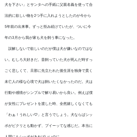
犬を下さい」とサンタへの手紙に父親名義を使って合
法的に欲しい物を2つ手に入れようとしたのが今から
5年前の出来事。ずっと拒み続けていたが、ついに今
年の3月から我が家も犬を飼う事になった。
誤解しないで欲しいのだが僕は犬が嫌いなのではな
い。むしろ大好きだ。昔飼っていた犬が死んだ時すっ
ごく悲しくて、旦那に先立たれた後生涯を独身で貫く
未亡人の様な心境で犬は飼いたくなかったのだ。犬は
行動や感情がシンプルで解り易いから良い。例えば僕
が女性にプレゼントを渡した時、全然嬉しくなくても
「わぁ！うれしい♡」と言うでしょう。犬ならばシッ
ポがピクリとも動かず、プイーッてな感じだ。本当に
人間にもシッポがあればいいのに…