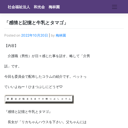
Skip
社会福祉法人 和光会 梅林園
to
content
「感情と記憶と牛乳とタマゴ」
Posted on
2022年10月20日
|
by
梅林園
【内容】
介護職（男性）が日々感じた事を話す、略して「介男
話」です。
今回も委員会で配布したコラムの紹介です。ペットっ
ていいよねー！ひまつぶしにどうぞ♡
『感情と記憶と牛乳とタマゴ』
長女が「リカちゃんハウスを下さい。父ちゃんには