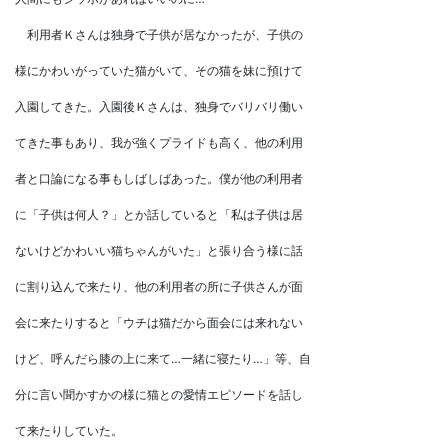
利用者Ｋさんは独身で子供が居なかったが、子供の
様にかわいがっていた猫がいて、その猫を妹に預けて
入園してきた。入園後Ｋさんは、独身でバリバリ働い
てきた事もあり、我が強くプライドも高く、他の利用
者と口論になる事もしばしばあった。僕が他の利用者
に「子供は何人？」とか話していると「私は子供は居
ないけどかわいい猫ちゃんがいた」と張り合う様に話
に割り込んで来たり、他の利用者の所に子供さんが面
会に来たりすると「ウチは猫だから面会には来れない
けど、呼んだら膝の上に来て…一緒に寝たり…」等、自
分に言い聞かすかの様に猫との愛情エピソードを話し
て来たりしていた。