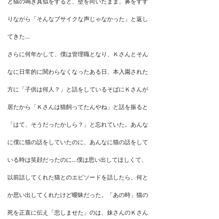
と猫の鳴き真似をすると、壁を向いたまま、鼻をすす
りながら「そんなブサイクな声じゃなかった」と返し
てきた…
さらに何年かして、僕は管理職となり、Ｋさんとそん
なに日常的に関わらなくなったある日、本入園された
方に「子供は何人？」と話をしているそばにＫさんが
居たから「Ｋさんは猫飼ってたんやね」と話を振ると
「はて、そうだったかしら？」と忘れていた。あんな
に僕に猫の話をしていたのに、あんなに猫の話をして
いる時は笑顔だったのに…僕は思い出してほしくて、
以前話してくれた猫とのエピソードを話したら、何と
か思い出してくれたけど曖昧だった。「あの時」猫の
死を正直に伝え「悲しませた」のは、妹さんのＫさん