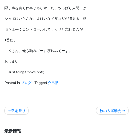
隠し事を書く仕事じゃなかった。やっぱり人間には
シッポはいらんな。よけいなイザコザが増える。感
情を上手くコントロールしてサッサと忘れるのが
1番だ。
Ｋさん、俺も猫みてーに寝込みてーよ。
おしまい
（Just forget move on!!）
Posted in
ブログ
|
Tagged
介男話
投
敬老祭り
秋の大運動会
稿
ナ
最新情報