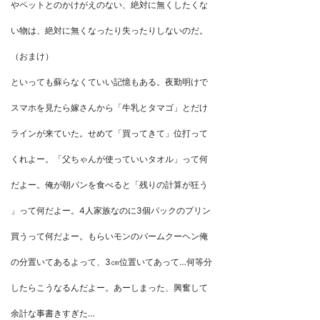
やペットとのかけがえのない、絶対に無くしたくな
い物は、絶対に無くなったり失ったりしないのだ。
（おまけ）
といっても蘇らなくていい記憶もある。夜勤明けで
スマホを見たら嫁さんから「牛乳とタマゴ」とだけ
ラインが来ていた。せめて「買ってきて」位打って
くれよー。「父ちゃんが使っていいタオル」って何
だよー。俺が朝パンを食べると「残りの計算が狂う
」って何だよー。4人家族なのに3個パックのプリン
買うって何だよー。もらいモンのバームクーヘン俺
の分置いてあるよって、3㎝位置いてあって…何等分
したらこうなるんだよー。あーしまった、興奮して
余計な事書きすぎた…