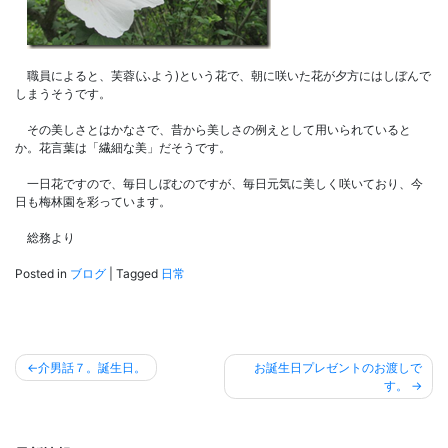
職員によると、芙蓉(ふよう)という花で、朝に咲いた花が夕方にはしぼんで
しまうそうです。
その美しさとはかなさで、昔から美しさの例えとして用いられていると
か。花言葉は「繊細な美」だそうです。
一日花ですので、毎日しぼむのですが、毎日元気に美しく咲いており、今
日も梅林園を彩っています。
総務より
Posted in
ブログ
|
Tagged
日常
投
介男話７。誕生日。
お誕生日プレゼントのお渡しで
す。
稿
ナ