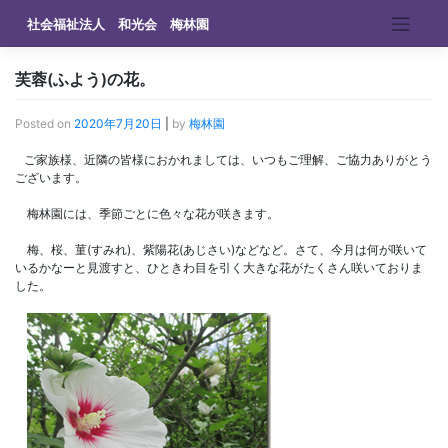
Skip
社会福祉法人 和光会 梅林園
to
content
芙蓉(ふよう)の花。
Posted on
2020年7月20日
|
by
梅林園
ご家族様、近隣の皆様におかれましては、いつもご理解、ご協力ありがとう
ございます。
梅林園には、季節ごとに色々な花が咲きます。
梅、桜、菫(すみれ)、紫陽花(あじさい)などなど。さて、今月は何が咲いて
いるかなーと見渡すと、ひときわ目を引く大きな花がたくさん咲いておりま
した。